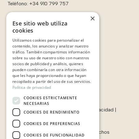
Teléfono:
+34 910 799 757
×
Ese sitio web utiliza
cookies
Enlaces:
Utilizamos cookies para personalizar el
Contacto
contenido, los anuncios y analizar nuestro
Sobre nosotros
tráfico. También compartimos información
Casos de éxito
sobre su uso de nuestro sitio con nuestros
Testimonios
socios de publicidad y análisis, quienes
pueden combinarla con otra información
que les haya proporcionado o que hayan
recopilado a partir del uso de sus servicios.
Política de privacidad
COOKIES ESTRICTAMENTE
NECESARIAS
Términos & condiciones
|
Política de privacidad
|
COOKIES DE RENDIMIENTO
Política de cookies
COOKIES DE PREFERENCIAS
© 2006-2025 Javaloyes. Todos los derechos
COOKIES DE FUNCIONALIDAD