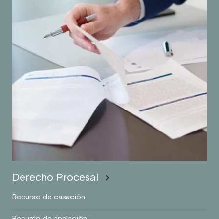
Derecho Procesal
chevron_right
Recurso de casación
Recurso de apelación