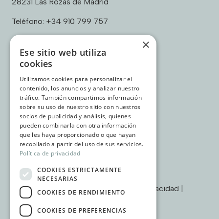
28231 Las Rozas de Madrid
Teléfono:
+34 910 799 757
×
Ese sitio web utiliza
cookies
Enlaces:
Utilizamos cookies para personalizar el
Contacto
contenido, los anuncios y analizar nuestro
Sobre nosotros
tráfico. También compartimos información
Casos de éxito
sobre su uso de nuestro sitio con nuestros
Testimonios
socios de publicidad y análisis, quienes
pueden combinarla con otra información
que les haya proporcionado o que hayan
recopilado a partir del uso de sus servicios.
Política de privacidad
COOKIES ESTRICTAMENTE
NECESARIAS
Términos & condiciones
|
Política de privacidad
|
COOKIES DE RENDIMIENTO
Política de cookies
COOKIES DE PREFERENCIAS