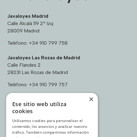
Javaloyes Madrid
Calle Alcalá 119 2º Izq
28009 Madrid
Teléfono:
+34 910 799 758
Javaloyes Las Rozas de Madrid
Calle Flandes 2
28231 Las Rozas de Madrid
Teléfono:
+34 910 799 757
×
Ese sitio web utiliza
cookies
Enlaces:
Utilizamos cookies para personalizar el
Contacto
contenido, los anuncios y analizar nuestro
Sobre nosotros
tráfico. También compartimos información
Casos de éxito