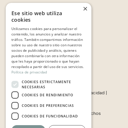
×
Ese sitio web utiliza
cookies
Enlaces:
Utilizamos cookies para personalizar el
Contacto
contenido, los anuncios y analizar nuestro
Sobre nosotros
tráfico. También compartimos información
Casos de éxito
sobre su uso de nuestro sitio con nuestros
Testimonios
socios de publicidad y análisis, quienes
pueden combinarla con otra información
que les haya proporcionado o que hayan
recopilado a partir del uso de sus servicios.
Política de privacidad
COOKIES ESTRICTAMENTE
NECESARIAS
Términos & condiciones
|
Política de privacidad
|
COOKIES DE RENDIMIENTO
Política de cookies
COOKIES DE PREFERENCIAS
© 2006-2025 Javaloyes. Todos los derechos
COOKIES DE FUNCIONALIDAD
reservados.