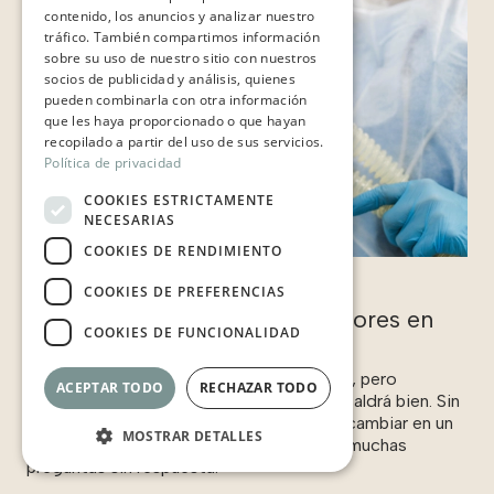
contenido, los anuncios y analizar nuestro
tráfico. También compartimos información
sobre su uso de nuestro sitio con nuestros
socios de publicidad y análisis, quienes
pueden combinarla con otra información
que les haya proporcionado o que hayan
recopilado a partir del uso de sus servicios.
Política de privacidad
COOKIES ESTRICTAMENTE
NECESARIAS
COOKIES DE RENDIMIENTO
19 de mayo de 2026
COOKIES DE PREFERENCIAS
Negligencias médicas por errores en
COOKIES DE FUNCIONALIDAD
anestesia
Someterse a una operación nunca es fácil, pero
ACEPTAR TODO
RECHAZAR TODO
solemos hacerlo confiando en que todo saldrá bien. Sin
embargo, cuando algo falla, todo puede cambiar en un
MOSTRAR DETALLES
instante. Aparecen el miedo, las dudas y muchas
preguntas sin respuesta.