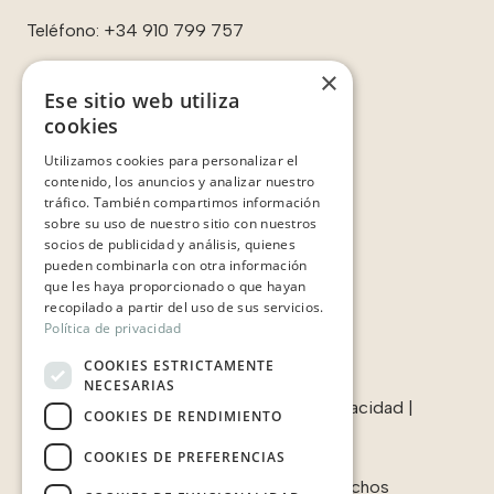
Teléfono:
+34 910 799 757
×
Ese sitio web utiliza
cookies
Enlaces:
Utilizamos cookies para personalizar el
Contacto
contenido, los anuncios y analizar nuestro
Sobre nosotros
tráfico. También compartimos información
Casos de éxito
sobre su uso de nuestro sitio con nuestros
Testimonios
socios de publicidad y análisis, quienes
pueden combinarla con otra información
que les haya proporcionado o que hayan
recopilado a partir del uso de sus servicios.
Política de privacidad
COOKIES ESTRICTAMENTE
NECESARIAS
Términos & condiciones
|
Política de privacidad
|
COOKIES DE RENDIMIENTO
Política de cookies
COOKIES DE PREFERENCIAS
© 2006-2025 Javaloyes. Todos los derechos