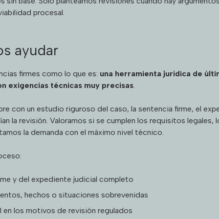
s sin base. Solo planteamos revisiones cuando hay argumentos 
iabilidad procesal.
s ayudar
ncias firmes como lo que es:
una herramienta jurídica de últ
n exigencias técnicas muy precisas
.
 con un estudio riguroso del caso, la sentencia firme, el expe
an la revisión. Valoramos si se cumplen los requisitos legales,
ctamos la demanda con el máximo nivel técnico.
oceso:
irme y del expediente judicial completo
entos, hechos o situaciones sobrevenidas
l en los motivos de revisión regulados