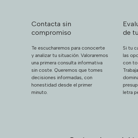
1
2
Contacta sin
Eval
compromiso
de t
Te escucharemos para conocerte
Si tu 
y analizar tu situación. Valoraremos
las op
una primera consulta informativa
con to
sin coste. Queremos que tomes
Trabaj
decisiones informadas, con
domin
honestidad desde el primer
presup
minuto.
letra 