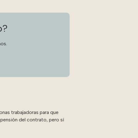
o?
os.
sonas trabajadoras para que
spensión del contrato, pero sí