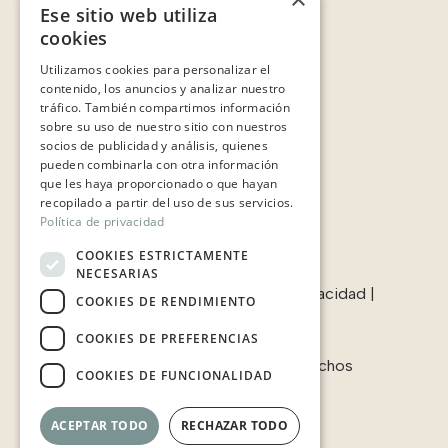
Ese sitio web utiliza
cookies
Enlaces:
Utilizamos cookies para personalizar el
Contacto
contenido, los anuncios y analizar nuestro
Sobre nosotros
tráfico. También compartimos información
Casos de éxito
sobre su uso de nuestro sitio con nuestros
Testimonios
socios de publicidad y análisis, quienes
pueden combinarla con otra información
que les haya proporcionado o que hayan
recopilado a partir del uso de sus servicios.
Política de privacidad
COOKIES ESTRICTAMENTE
NECESARIAS
Términos & condiciones
|
Política de privacidad
|
COOKIES DE RENDIMIENTO
Política de cookies
COOKIES DE PREFERENCIAS
© 2006-2025 Javaloyes. Todos los derechos
COOKIES DE FUNCIONALIDAD
reservados.
ACEPTAR TODO
RECHAZAR TODO