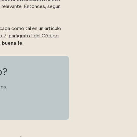
a relevante. Entonces, según
icada como tal en un artículo
lo 7, parágrafo 1 del Código
 buena fe.
o?
os.