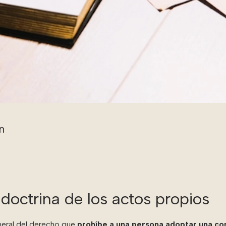
doctrina de los actos propios
neral del derecho que
prohíbe a una persona adoptar una co