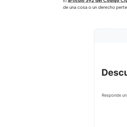
El
artículo 392 del Código Civ
de una cosa o un derecho perten
Descu
Responde una