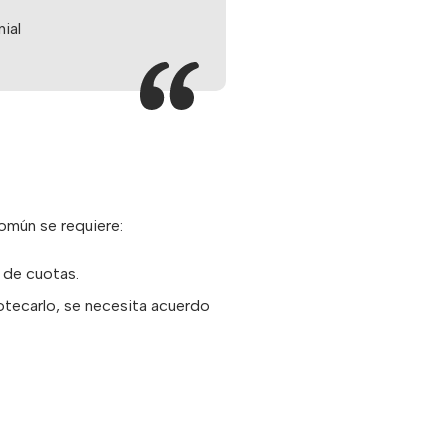
ial
común se requiere:
a de cuotas.
potecarlo, se necesita acuerdo